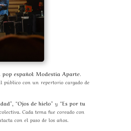
el
pop español
:
Modestia Aparte
.
l público con un repertorio cargado de
edad”
,
“Ojos de hielo”
y
“Es por tu
olectiva. Cada tema fue coreado con
ntacta con el paso de los años.