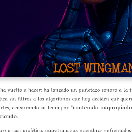
ha vuelto a hacer: ha lanzado un puñetazo sonoro a la t
ítica sin filtros a los algoritmos que hoy deciden qué que
arles, censurando su tema por
“contenido inapropiado
nciando
.
ópico y casi profético, muestra a sus miembros enfrenta