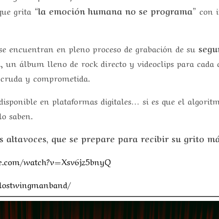
que grita
“la emoción humana no se programa”
con i
: se encuentran en pleno proceso de grabación de su
segu
l, un álbum lleno de rock directo y videoclips para cada
 cruda y comprometida.
disponible en plataformas digitales… si es que el algori
lo saben.
us altavoces, que se prepare para recibir su grito má
be.com/watch?v=Xsv6jz5bnyQ
/lostwingmanband/