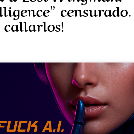
elligence” censurado
callarlos!