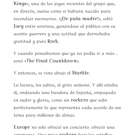
Kings»
, una de las joyas recientes del grupo que,
en directo, suena como si hubiera nacido para
incendiar escenarios.
«¡De puta madre!»
, soltó
Joey
entre sonrisas, ganándose al público con su
acento guerrero y una actitud que derrochaba
gratitud y puro
Rock
.
Y cuando pensábamos que ya no podía ir a más…
sonó
«The Final Countdown»
.
Y entonces, se vino abajo el
Starlite
.
La locura, los saltos, el grito unísono. Y allí estaba
él, ondeando una bandera de España, empapado
en sudor y gloria, como un
rockero
que sabe
perfectamente lo que representa cada acorde de ese
tema para millones de almas.
Europe
no solo ofreció un concierto: ofreció una
ceremonia. Una misa
rockera
bajo las estrellas.