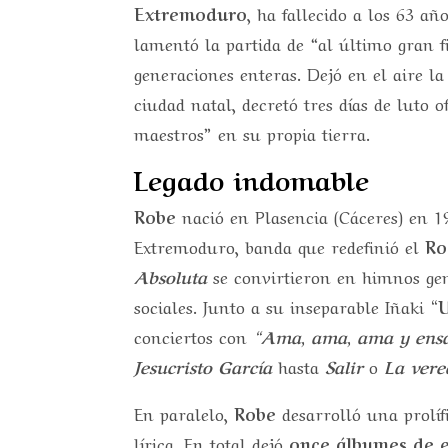
Extremoduro
, ha fallecido a los 63 a
lamentó la partida de “al último gran 
generaciones enteras. Dejó en el aire l
ciudad natal, decretó tres días de luto
maestros” en su propia tierra.
Legado indomable
Robe
nació en Plasencia (Cáceres) en 
Extremoduro, banda que redefinió el
Ro
Absoluta
se convirtieron en himnos gen
sociales. Junto a su inseparable Iñaki
“
conciertos con
“Ama, ama, ama y ensa
Jesucristo García
hasta
Salir
o
La vere
En paralelo,
Robe
desarrolló una prolíf
lírica. En total dejó
once álbumes de 