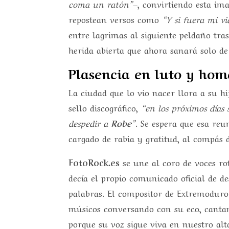
coma un ratón”
–, convirtiendo esta im
repostean versos como
“Y si fuera mi v
entre lagrimas al siguiente peldaño tra
herida abierta que ahora sanará solo de
Plasencia en luto y hom
La ciudad que lo vio nacer llora a su h
sello discográfico,
“en los próximos días
despedir a
Robe
”
. Se espera que esa reu
cargado de rabia y gratitud, al compás 
FotoRock.es
se une al coro de voces ro
decía el propio comunicado oficial de d
palabras. El compositor de Extremodur
músicos conversando con su eco, cantan
porque su voz sigue viva en nuestro alt