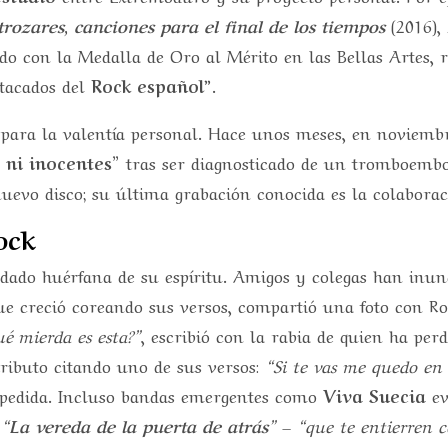
trozares, canciones para el final de los tiempos
(2016),
ido con la Medalla de Oro al Mérito en las Bellas Artes,
stacados del
Rock español
”.
para la valentía personal. Hace unos meses, en noviemb
 ni inocentes”
tras ser diagnosticado de un tromboembo
uevo disco; su última grabación conocida es la colabora
ock
ado huérfana de su espíritu. Amigos y colegas han inund
que creció coreando sus versos, compartió una foto con R
é mierda es esta?”
, escribió con la rabia de quien ha per
ributo citando uno de sus versos:
“Si te vas me quedo en 
pedida. Incluso bandas emergentes como
Viva Suecia
ev
e
“La vereda de la puerta de atrás”
–
“que te entierren c