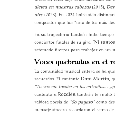
aletea en nuestras cabezas
(2015),
Des
aire
(2023). En 2024 había sido distingu
compositor que fue “uno de los más de
En su trayectoria también hubo tiempo 
conciertos finales de su gira
“Ni santos
retomado fuerzas para trabajar en un n
Voces quebradas en el r
La comunidad musical entera se ha qued
recuerdos. El cantante
Dani Martín
, 
“Tu voz me tocaba en las entrañas… ¿qu
cantautora
Rozalén
también le rindió t
rabiosa poesía de
“So payaso”
como des
mensaje sincero recordaron el verso d