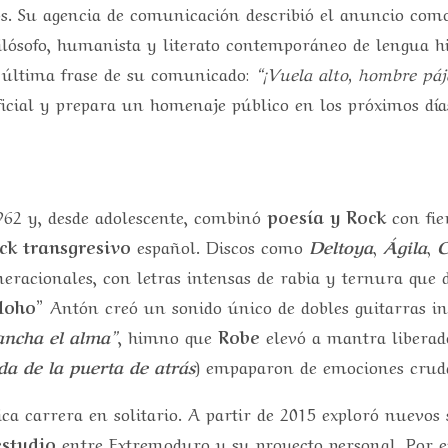
ños. Su agencia de comunicación describió el anuncio com
filósofo, humanista y literato contemporáneo de lengua 
a última frase de su comunicado:
“¡Vuela alto, hombre páj
 oficial y prepara un homenaje público en los próximos dí
1962 y, desde adolescente, combinó
poesía y Rock
con fie
ck transgresivo
español. Discos como
Deltoya
,
Ágila
,
C
eracionales, con letras intensas de rabia y ternura que
Uoho”
Antón creó un sonido único de dobles guitarras i
ncha el alma”
, himno que
Robe
elevó a mantra liberad
da de la puerta de atrás
) empaparon de emociones cruda
ica carrera en solitario. A partir de 2015 exploró nuevos
estudio
entre Extremoduro y su proyecto personal. Por e