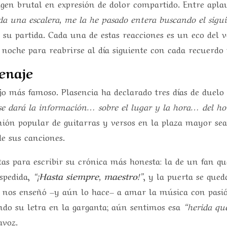
agen brutal en expresión de dolor compartido. Entre aplau
ida una escalera, me la he pasado entera buscando el sigu
s su partida. Cada una de estas reacciones es un eco del 
 noche para reabrirse al día siguiente con cada recuerdo
enaje
ijo más famoso. Plasencia ha declarado tres días de duelo 
 se dará la información… sobre el lugar y la hora… del 
nión popular de guitarras y versos en la plaza mayor sea
de sus canciones.
tas para escribir su crónica más honesta: la de un fan qu
espedida,
“¡Hasta siempre, maestro!”
, y la puerta se qued
o nos enseñó –y aún lo hace– a amar la música con pasi
do su letra en la garganta; aún sentimos esa
“herida qu
avoz.